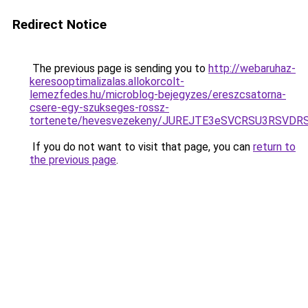
Redirect Notice
The previous page is sending you to
http://webaruhaz-
keresooptimalizalas.allokorcolt-
lemezfedes.hu/microblog-bejegyzes/ereszcsatorna-
csere-egy-szukseges-rossz-
tortenete/hevesvezekeny/JUREJTE3eSVCRSU3RSV
If you do not want to visit that page, you can
return to
the previous page
.