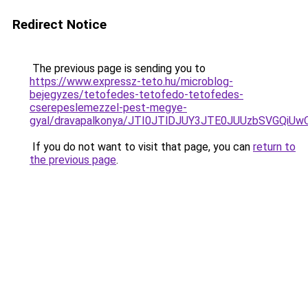
Redirect Notice
The previous page is sending you to
https://www.expressz-teto.hu/microblog-
bejegyzes/tetofedes-tetofedo-tetofedes-
cserepeslemezzel-pest-megye-
gyal/dravapalkonya/JTI0JTlDJUY3JTE0JUUzbSVGQ
If you do not want to visit that page, you can
return to
the previous page
.